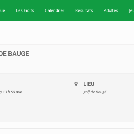
gue
Les Golfs
Calendrier
Résultats
Adultes
Je
l
DE BAUGE
LIEU
) 13 h 59 min
golf de Baugé