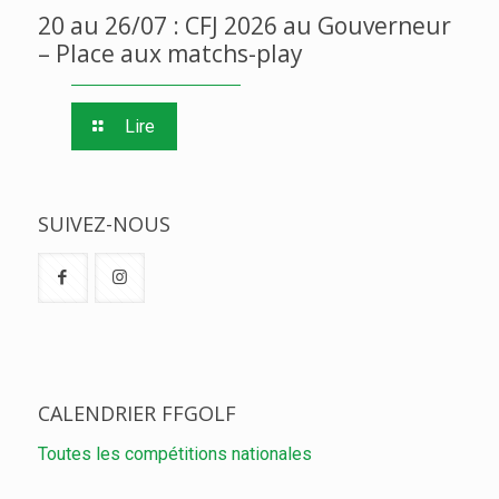
20 au 26/07 : CFJ 2026 au Gouverneur
– Place aux matchs-play
Lire
SUIVEZ-NOUS
CALENDRIER FFGOLF
Toutes les compétitions nationales