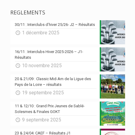
REGLEMENTS
30/11 : Interclubs d’hiver 25/26- J2 – Résultats
1 décembre 2025
16/11 : Interclubs Hiver 2025-2026 – J1-
Résultats
10 novembre 2025
20 & 21/09 : Classic Mid-Am de la Ligue des
Pays de la Loire – résultats
19 septembre 2025
11 & 12/10 : Grand Prix Jeunes de Sablé-
Solesmes & Finales GOKT
9 septembre 2025
23 & 24/04: CAEF – Résultats J1