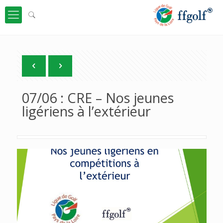
07/06 : CRE – Nos jeunes
ligériens à l’extérieur