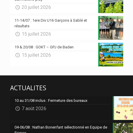
20 juillet 2026
11-14/07 : 1ere Div U16 Garçons à Sablé et
résultats
15 juillet 2026
19 & 20/08 : GOKT – GPJ de Baden
15 juillet 2026
ACTUALITES
10 au 31/08 inclus : Fermeture des bureaux
7 août 2026
04-06/08 : Nathan Bonenfant sélectionné en Equipe de
France