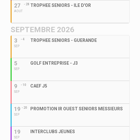
27
- 28
TROPHEE SENIORS - ILE D'OR
AOUT
SEPTEMBRE 2026
3
- 4
TROPHEE SENIORS - GUERANDE
SEP
5
GOLF ENTREPRISE - J3
SEP
9
- 10
CAEF J5
SEP
19
- 20
PROMOTION IR OUEST SENIORS MESSIEURS
SEP
19
INTERCLUBS JEUNES
SEP