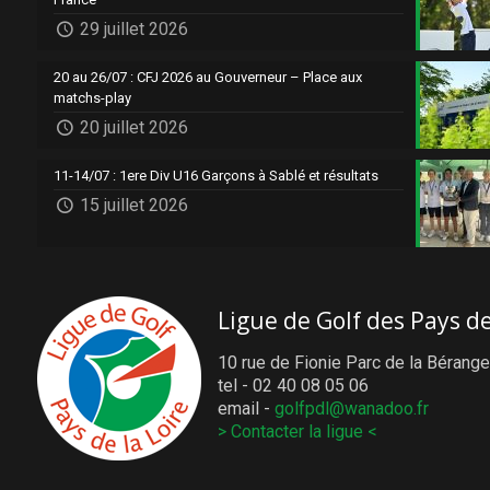
29 juillet 2026
20 au 26/07 : CFJ 2026 au Gouverneur – Place aux
matchs-play
20 juillet 2026
11-14/07 : 1ere Div U16 Garçons à Sablé et résultats
15 juillet 2026
Ligue de Golf des Pays de
10 rue de Fionie Parc de la Bérange
tel - 02 40 08 05 06
email -
golfpdl@wanadoo.fr
> Contacter la ligue <