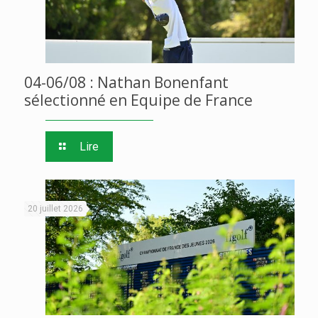
04-06/08 : Nathan Bonenfant
sélectionné en Equipe de France
Lire
20 juillet 2026