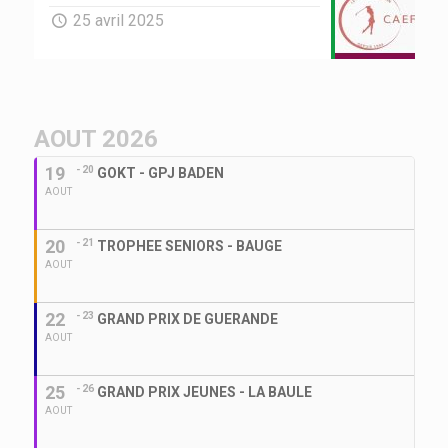
25 avril 2025
AOUT 2026
19
- 20
GOKT - GPJ BADEN
AOUT
20
- 21
TROPHEE SENIORS - BAUGE
AOUT
22
- 23
GRAND PRIX DE GUERANDE
AOUT
25
- 26
GRAND PRIX JEUNES - LA BAULE
AOUT