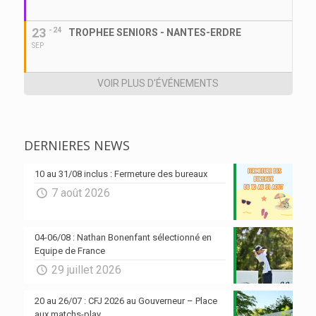
23
- 24
TROPHEE SENIORS - NANTES-ERDRE
SEP
VOIR PLUS D'ÉVÉNEMENTS
DERNIERES NEWS
10 au 31/08 inclus : Fermeture des bureaux
7 août 2026
04-06/08 : Nathan Bonenfant sélectionné en
Equipe de France
29 juillet 2026
20 au 26/07 : CFJ 2026 au Gouverneur – Place
aux matchs-play